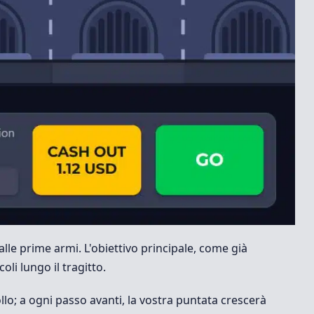
le prime armi. L'obiettivo principale, come già
li lungo il tragitto.
lo; a ogni passo avanti, la vostra puntata crescerà