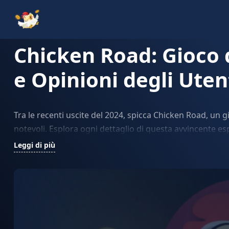
Chicken Road: Gioco 
e Opinioni degli Uten
Tra le recenti uscite del 2024, spicca Chicken Road, un
notevoli. Esplora ogni dettaglio di questa avvincente es
Leggi di più