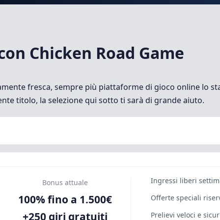
i con Chicken Road Game
amente fresca, sempre più piattaforme di gioco online lo sta
e titolo, la selezione qui sotto ti sarà di grande aiuto.
Ingressi liberi sett
Bonus attuale
100% fino a 1.500€
Offerte speciali riser
+250 giri gratuiti
Prelievi veloci e sicur