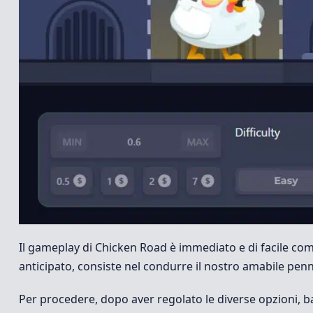
Il gameplay di Chicken Road è immediato e di facile com
anticipato, consiste nel condurre il nostro amabile pennu
Per procedere, dopo aver regolato le diverse opzioni, b