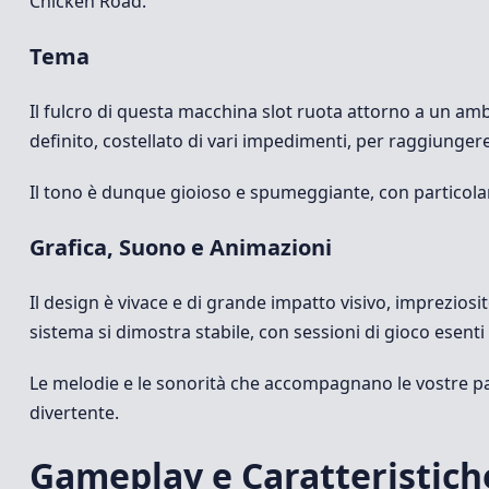
Chicken Road.
Tema
Il fulcro di questa macchina slot ruota attorno a un ambi
definito, costellato di vari impedimenti, per raggiunge
Il tono è dunque gioioso e spumeggiante, con particolar
Grafica, Suono e Animazioni
Il design è vivace e di grande impatto visivo, impreziosi
sistema si dimostra stabile, con sessioni di gioco esenti da
Le melodie e le sonorità che accompagnano le vostre par
divertente.
Gameplay e Caratteristich