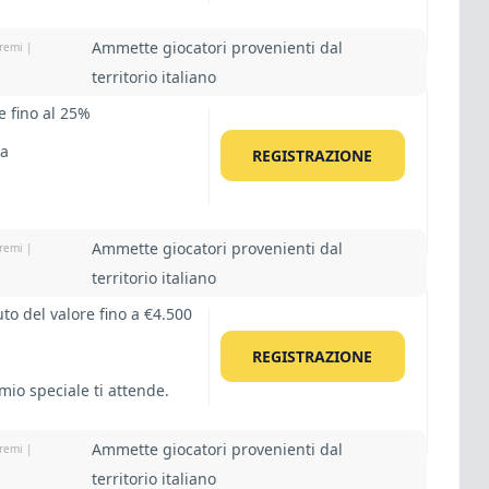
Ammette giocatori provenienti dal
premi |
territorio italiano
 fino al 25%
ca
REGISTRAZIONE
Ammette giocatori provenienti dal
premi |
territorio italiano
to del valore fino a €4.500
REGISTRAZIONE
io speciale ti attende.
Ammette giocatori provenienti dal
premi |
territorio italiano