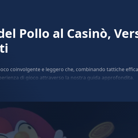
del Pollo al Casinò, Ve
ti
 gioco coinvolgente e leggero che, combinando tattiche effic
perienza di gioco attraverso la nostra guida approfondita.