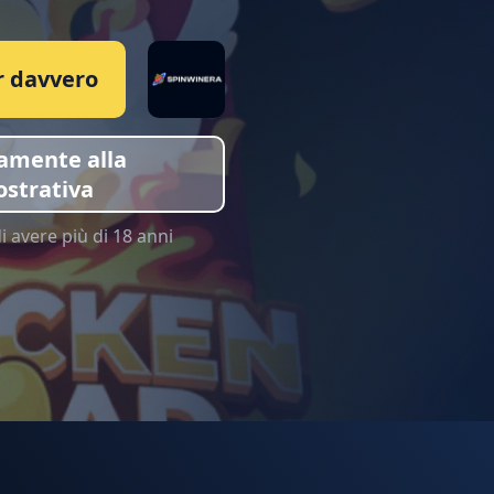
r davvero
tamente alla
ostrativa
 avere più di 18 anni