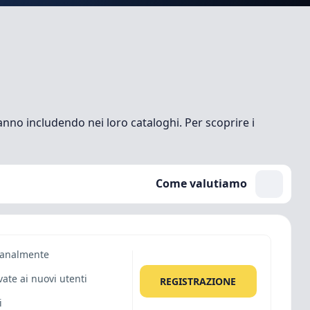
nno includendo nei loro cataloghi. Per scoprire i
Come valutiamo
imanalmente
vate ai nuovi utenti
REGISTRAZIONE
i