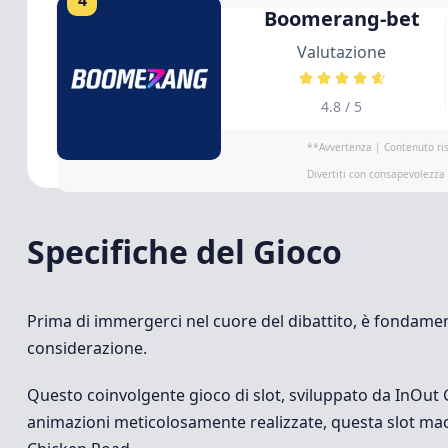
4
Boomerang-bet
Valutazione
4.8 / 5
**Avvertenza | Contenuto rise
Divertiti con consapevolezz
Specifiche del Gioco
Prima di immergerci nel cuore del dibattito, è fondamen
considerazione.
Questo coinvolgente gioco di slot, sviluppato da InOut Ga
animazioni meticolosamente realizzate, questa slot machi